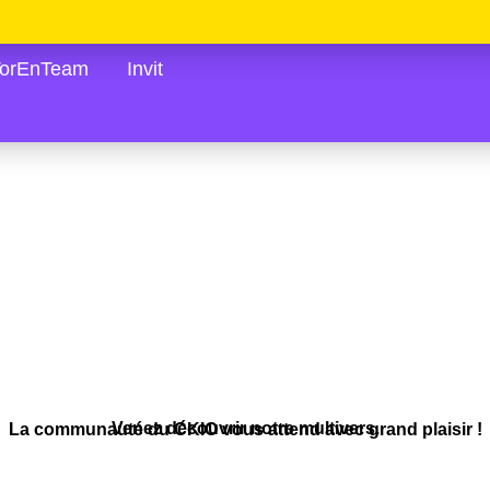
TorEnTeam
Invit
Venez découvrir notre multivers.
La communauté du CKIO vous attend avec grand plaisir !