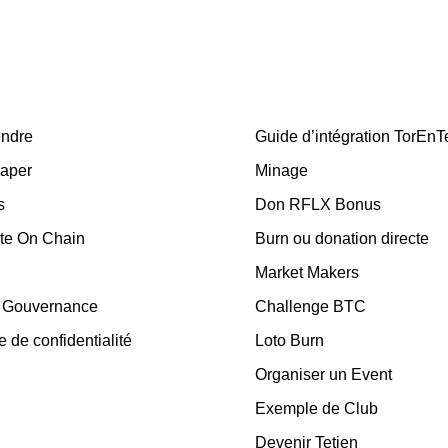
ndre
Guide d’intégration TorEn
Paper
Minage
s
Don RFLX Bonus
te On Chain
Burn ou donation directe
Market Makers
e Gouvernance
Challenge BTC
e de confidentialité
Loto Burn
Organiser un Event
Exemple de Club
Devenir Tetien