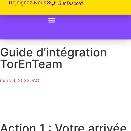
Rejoignez-Nous
Sur Discord
White Paper
Guide d’intégration
TorEnTeam
mars 9, 2025
DAO
Action 1 : Votre arrivée