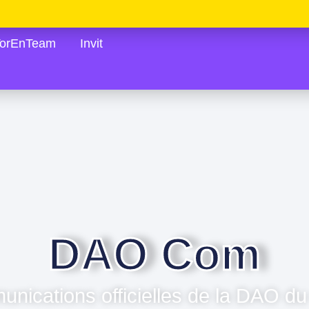
TorEnTeam
Invit
DAO Com
nications officielles de la DAO d