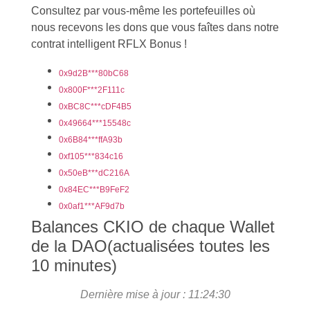
Consultez par vous-même les portefeuilles où
nous recevons les dons que vous faîtes dans notre
contrat intelligent RFLX Bonus !
0x9d2B***80bC68
0x800F***2F111c
0xBC8C***cDF4B5
0x49664***15548c
0x6B84***ffA93b
0xf105***834c16
0x50eB***dC216A
0x84EC***B9FeF2
0x0af1***AF9d7b
Balances CKIO de chaque Wallet
de la DAO(actualisées toutes les
10 minutes)
Dernière mise à jour : 11:24:30