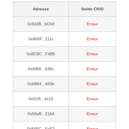
Adresse
Solde CKIO
0x9d2B...bC68
Erreur
0x800F...111c
Erreur
0xBC8C...F4B5
Erreur
0x4966...548c
Erreur
0x6B84...A93b
Erreur
0xf105...4c16
Erreur
0x50eB...216A
Erreur
0x84EC...FeF2
Erreur